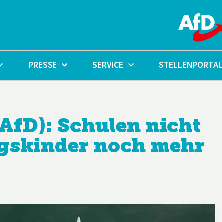
PRESSE
SERVICE
STELLENPORTA
AfD): Schulen nicht
ngskinder noch mehr