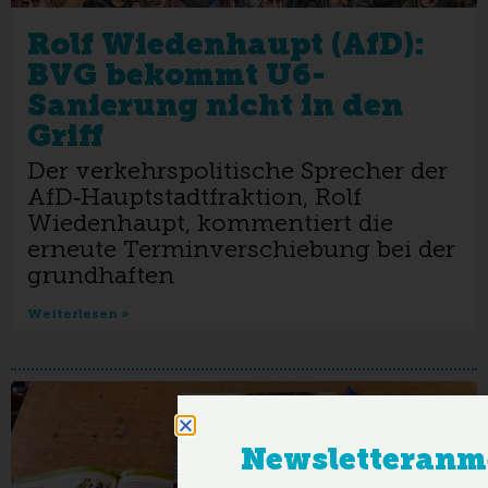
Rolf Wiedenhaupt (AfD):
BVG bekommt U6-
Sanierung nicht in den
Griff
Der verkehrspolitische Sprecher der
AfD‑Hauptstadtfraktion, Rolf
Wiedenhaupt, kommentiert die
erneute Terminverschiebung bei der
grundhaften
Weiterlesen »
Newsletteranm