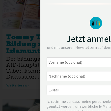
Tommy Tabor (AfD): Mehr
Jetzt anme
Bildung statt
und mit unseren Newslettern auf dem
Islamunterricht!
Der bildungspolitische Sprecher der
AfD‑Hauptstadtfraktion, Tommy
Tabor, kommentiert die aktuelle
Diskussion um Islamunterricht an
Weiterlesen »
Ich stimme zu, dass meine personen
genutzt werden, um werbliche E-Mails