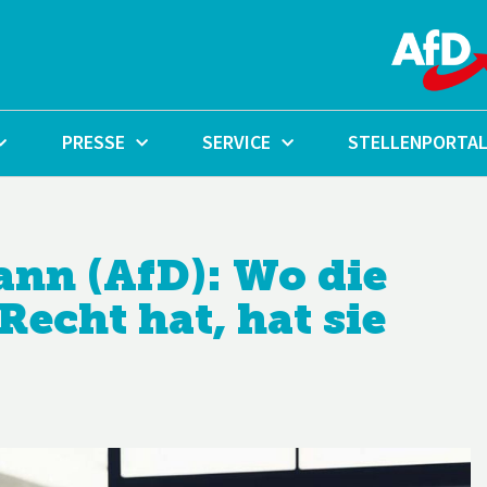
PRESSE
SERVICE
STELLENPORTA
nn (AfD): Wo die
echt hat, hat sie