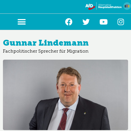
Zum
Inhalt
springen
Gunnar Lindemann
Fachpolitischer Sprecher für Migration