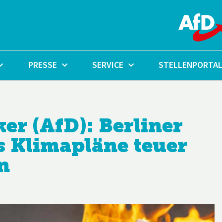
PRESSE
SERVICE
STELLENPORTA
ker (AfD): Berliner
 Klimapläne teuer
n