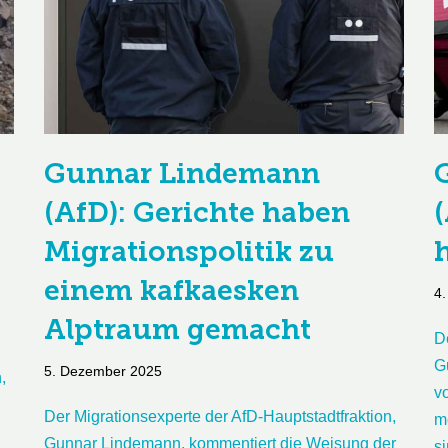
Gunnar Lindemann
(AfD): Gerichte haben
Migrationspolitik zu
h
einem kafkaesken
4
Alptraum gemacht
D
G
5. Dezember 2025
,
v
Der Migrationsexperte der AfD-Hauptstadtfraktion,
m
Gunnar Lindemann, kommentiert die Weisung der
s