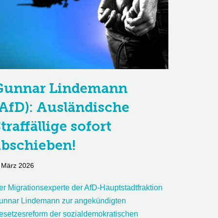
Gunnar Lindemann
(AfD): Ausländische
traffällige sofort
abschieben!
 März 2026
er Migrationsexperte der AfD-Hauptstadtfraktion
unnar Lindemann zur angekündigten
esetzesreform der sozialdemokratischen