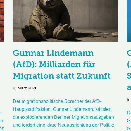
Gunnar Lindemann
(AfD): Milliarden für
Migration statt Zukunft
S
6. März 2026
5.
Der migrationspolitische Sprecher der AfD-
Hauptstadtfraktion, Gunnar Lindemann, kritisiert
,
D
die explodierenden Berliner Migrationsausgaben
en
G
und fordert eine klare Neuausrichtung der Politik:
es
G