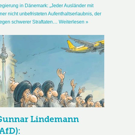
egierung in Dänemark: „Jeder Ausländer mit
ner nicht unbefristeten Aufenthaltserlaubnis, der
egen schwerer Straftaten…
Weiterlesen »
Gunnar Lindemann
AfD):