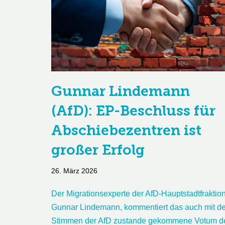
Gunnar Lindemann
(AfD): EP-Beschluss für
Abschiebezentren ist
großer Erfolg
26. März 2026
Der Migrationsexperte der AfD-Hauptstadtfraktion
Gunnar Lindemann, kommentiert das auch mit d
Stimmen der AfD zustande gekommene Votum d