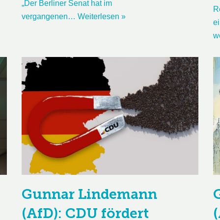
„Der Berliner Senat hat im
R
vergangenen…
Weiterlesen »
ei
w
Gunnar Lindemann
(AfD): CDU fördert
(