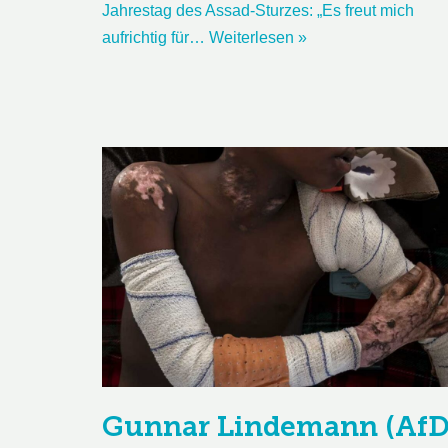
Jahrestag des Assad-Sturzes: „Es freut mich
aufrichtig für…
Weiterlesen »
Gunnar Lindemann (AfD