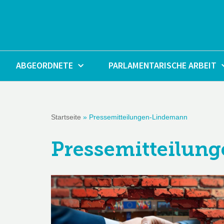
Zum
Inhalt
springen
ABGEORDNETE
PARLAMENTARISCHE ARBEIT
Startseite
»
Pressemitteilungen-Lindemann
Pressemitteilun