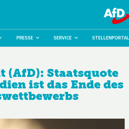
PRESSE
SERVICE
STELLENPORTA
t (AfD): Staatsquote
ien ist das Ende des
swettbewerbs