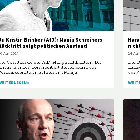
Dr. Kristin Brinker (AfD): Manja Schreiners
Hara
Rücktritt zeigt politischen Anstand
nich
0. April 2024
24. Apri
Die Vorsitzende der AfD-Hauptstadtfraktion, Dr.
Der B
Kristin Brinker, kommentiert den Rücktritt von
Laats
Verkehrssenatorin Schreiner: „Manja
von 
WEITERLESEN »
WEIT