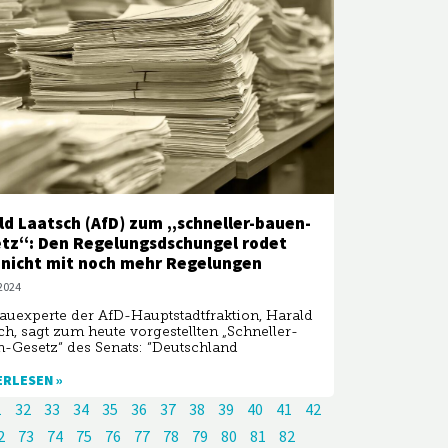
ld Laatsch (AfD) zum „schneller-bauen-
tz“: Den Regelungsdschungel rodet
nicht mit noch mehr Regelungen
 2024
auexperte der AfD-Hauptstadtfraktion, Harald
ch, sagt zum heute vorgestellten „Schneller-
-Gesetz“ des Senats: “Deutschland
ERLESEN »
1
32
33
34
35
36
37
38
39
40
41
42
2
73
74
75
76
77
78
79
80
81
82