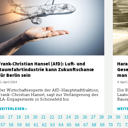
Frank-Christian Hansel (AfD): Luft- und
Hara
Raumfahrtindustrie kann Zukunftschance
Gese
für Berlin sein
man 
1. April 2024
9. April
Der Wirtschaftsexperte der AfD-Hauptstadtfraktion,
Die B
Frank-Christian Hansel, sagt zur Verlängerung des
Laats
ILA-Engagements in Schönefeld bis
Bauen
WEITERLESEN »
WEIT
16
17
18
19
20
21
22
23
24
25
26
27
28
29
30
3
57
58
59
60
61
62
63
64
65
66
67
68
69
70
71
7