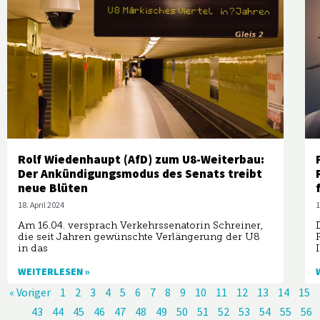
Rolf Wiedenhaupt (AfD) zum U8-Weiterbau:
Der Ankündigungsmodus des Senats treibt
neue Blüten
18. April 2024
1
Am 16.04. versprach Verkehrssenatorin Schreiner,
die seit Jahren gewünschte Verlängerung der U8
in das
WEITERLESEN »
« Voriger
1
2
3
4
5
6
7
8
9
10
11
12
13
14
15
43
44
45
46
47
48
49
50
51
52
53
54
55
56