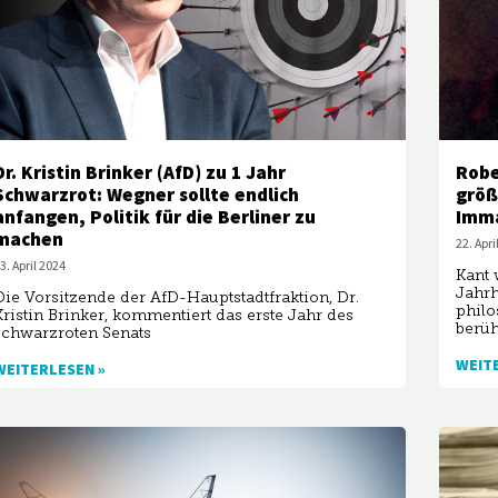
Dr. Kristin Brinker (AfD) zu 1 Jahr
Robe
Schwarzrot: Wegner sollte endlich
größ
anfangen, Politik für die Berliner zu
Imm
machen
22. Apri
3. April 2024
Kant 
Jahrh
Die Vorsitzende der AfD-Hauptstadtfraktion, Dr.
philo
Kristin Brinker, kommentiert das erste Jahr des
berü
schwarzroten Senats
WEIT
WEITERLESEN »