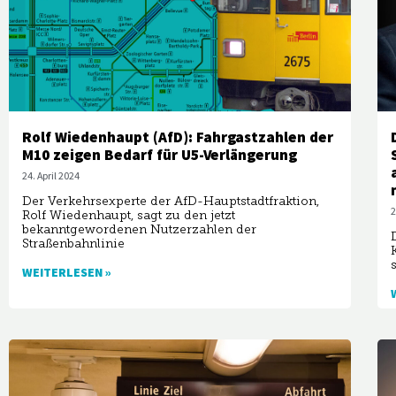
Rolf Wiedenhaupt (AfD): Fahrgastzahlen der
M10 zeigen Bedarf für U5-Verlängerung
24. April 2024
Der Verkehrsexperte der AfD-Hauptstadtfraktion,
2
Rolf Wiedenhaupt, sagt zu den jetzt
bekanntgewordenen Nutzerzahlen der
Straßenbahnlinie
WEITERLESEN »