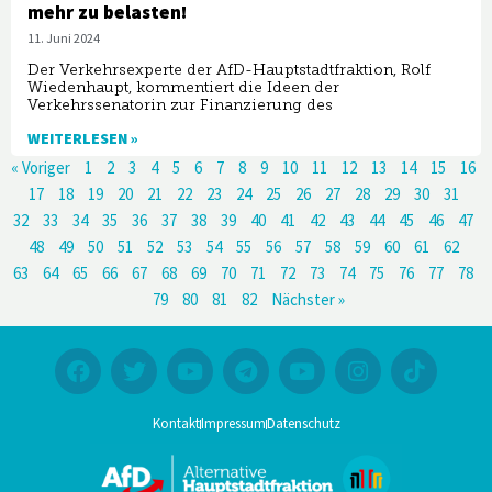
mehr zu belasten!
11. Juni 2024
Der Verkehrsexperte der AfD-Hauptstadtfraktion, Rolf
Wiedenhaupt, kommentiert die Ideen der
Verkehrssenatorin zur Finanzierung des
WEITERLESEN »
« Voriger
1
2
3
4
5
6
7
8
9
10
11
12
13
14
15
16
17
18
19
20
21
22
23
24
25
26
27
28
29
30
31
32
33
34
35
36
37
38
39
40
41
42
43
44
45
46
47
48
49
50
51
52
53
54
55
56
57
58
59
60
61
62
63
64
65
66
67
68
69
70
71
72
73
74
75
76
77
78
79
80
81
82
Nächster »
Kontakt
Impressum
Datenschutz