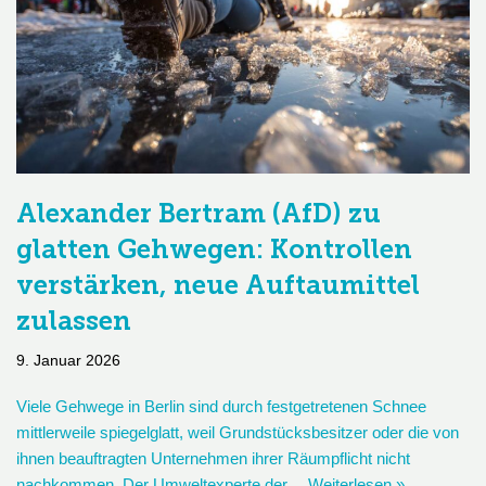
Alexander Bertram (AfD) zu
glatten Gehwegen: Kontrollen
verstärken, neue Auftaumittel
zulassen
9. Januar 2026
Viele Gehwege in Berlin sind durch festgetretenen Schnee
mittlerweile spiegelglatt, weil Grundstücksbesitzer oder die von
ihnen beauftragten Unternehmen ihrer Räumpflicht nicht
nachkommen. Der Umweltexperte der…
Weiterlesen »