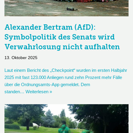
Alexander Bertram (AfD):
Symbolpolitik des Senats wird
Verwahrlosung nicht aufhalten
13. Oktober 2025
Laut einem Bericht des „Checkpoint“ wurden im ersten Halbjahr
2025 mit fast 123.000 Anliegen rund zehn Prozent mehr Fälle
über die Ordnungsamts-App gemeldet. Dem
standen…
Weiterlesen »