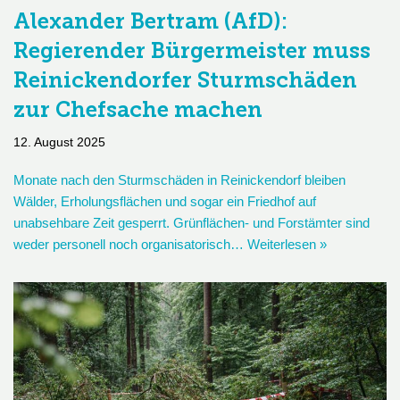
Alexander Bertram (AfD):
Regierender Bürgermeister muss
Reinickendorfer Sturmschäden
zur Chefsache machen
12. August 2025
Monate nach den Sturmschäden in Reinickendorf bleiben
Wälder, Erholungsflächen und sogar ein Friedhof auf
unabsehbare Zeit gesperrt. Grünflächen- und Forstämter sind
weder personell noch organisatorisch…
Weiterlesen »