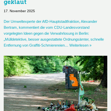
geklaut
17. November 2025
Der Umweltexperte der AfD-Hauptstadtfraktion, Alexander
Bertram, kommentiert die vom CDU-Landesvorstand
vorgelegten Ideen gegen die Verwahrlosung in Berlin:
„Mülldetektive, besser ausgestattete Ordnungsämter, schnelle
Entfernung von Graffiti-Schmierereien…
Weiterlesen »