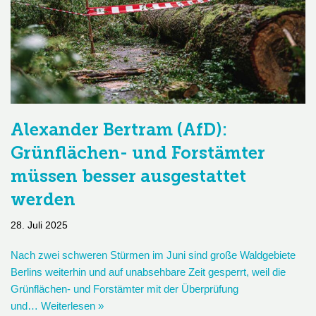
Alexander Bertram (AfD):
Grünflächen- und Forstämter
müssen besser ausgestattet
werden
28. Juli 2025
Nach zwei schweren Stürmen im Juni sind große Waldgebiete
Berlins weiterhin und auf unabsehbare Zeit gesperrt, weil die
Grünflächen- und Forstämter mit der Überprüfung
und…
Weiterlesen »