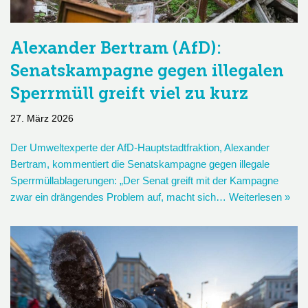
Alexander Bertram (AfD):
Senatskampagne gegen illegalen
Sperrmüll greift viel zu kurz
27. März 2026
Der Umweltexperte der AfD-Hauptstadtfraktion, Alexander
Bertram, kommentiert die Senatskampagne gegen illegale
Sperrmüllablagerungen: „Der Senat greift mit der Kampagne
zwar ein drängendes Problem auf, macht sich…
Weiterlesen »