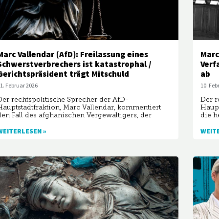
Marc Vallendar (AfD): Freilassung eines
Marc
Schwerstverbrechers ist katastrophal /
Verf
Gerichtspräsident trägt Mitschuld
ab
1. Februar 2026
10. Feb
Der rechtspolitische Sprecher der AfD-
Der r
Hauptstadtfraktion, Marc Vallendar, kommentiert
Haupt
den Fall des afghanischen Vergewaltigers, der
die h
WEITERLESEN »
WEIT