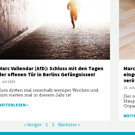
Marc Vallendar (AfD): Schluss mit den Tagen
Marc
der offenen Tür in Berlins Gefängnissen!
eing
verö
. Juli 2024
26. Jun
Zum dritten mal innerhalb weniger Wochen und
zum vierten mal in diesem Jahr ist
Der r
Haupt
WEITERLESEN »
Organ
WEIT
« Voriger
1
2
Nächster »