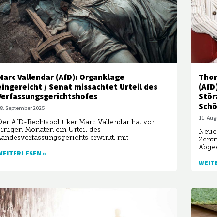
Marc Vallendar (AfD): Organklage
Thor
eingereicht / Senat missachtet Urteil des
(AfD
Verfassungsgerichtshofes
Stör
Schö
8. September 2025
11. Aug
Der AfD-Rechtspolitiker Marc Vallendar hat vor
einigen Monaten ein Urteil des
Neue 
Landesverfassungsgerichts erwirkt, mit
Zentr
Abge
WEITERLESEN »
WEIT