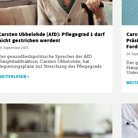
Carsten Ubbelohde (AfD): Pflegegrad 1 darf
Cars
nicht gestrichen werden!
Präs
Ford
9. September 2025
24. Se
Der gesundheitspolitische Sprecher der AfD
Hauptstadtfraktion, Carsten Ubbelohde, hat
Der g
Regierungspläne zur Streichung des Pflegegrads
Haupt
Unter
WEITERLESEN »
WEIT