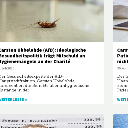
Carsten Ubbelohde (AfD): Ideologische
Cars
Gesundheitspolitik trägt Mitschuld an
Pati
Hygienemängeln an der Charité
nich
. Juli 2025
30. Apri
Der Gesundheitsexperte der AfD-
Der G
Hauptstadtfraktion, Carsten Ubbelohde,
Haupt
kommentiert die Berichte über unhygienische
komme
Zustände in der
Patie
WEITERLESEN »
WEIT