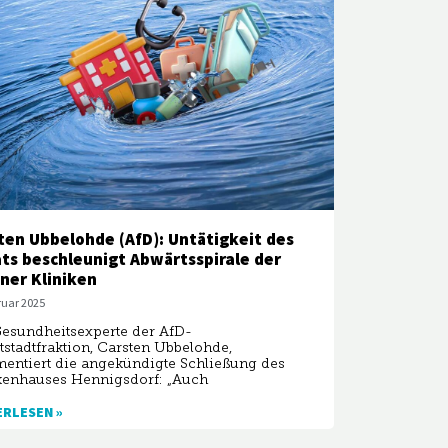
ten Ubbelohde (AfD): Untätigkeit des
ts beschleunigt Abwärtsspirale der
iner Kliniken
ruar 2025
esundheitsexperte der AfD-
stadtfraktion, Carsten Ubbelohde,
ntiert die angekündigte Schließung des
kenhauses Hennigsdorf: „Auch
ERLESEN »