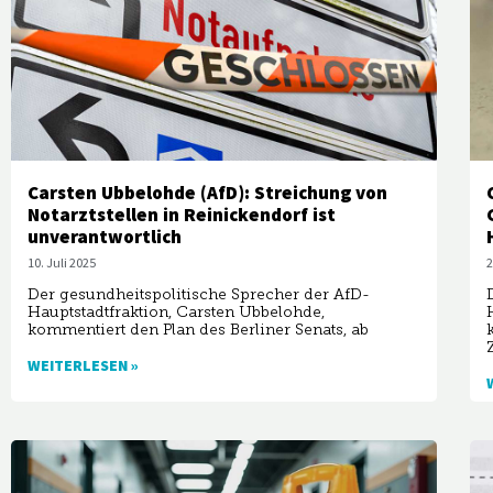
Carsten Ubbelohde (AfD): Streichung von
Notarztstellen in Reinickendorf ist
unverantwortlich
10. Juli 2025
2
Der gesundheitspolitische Sprecher der AfD-
Hauptstadtfraktion, Carsten Ubbelohde,
kommentiert den Plan des Berliner Senats, ab
WEITERLESEN »