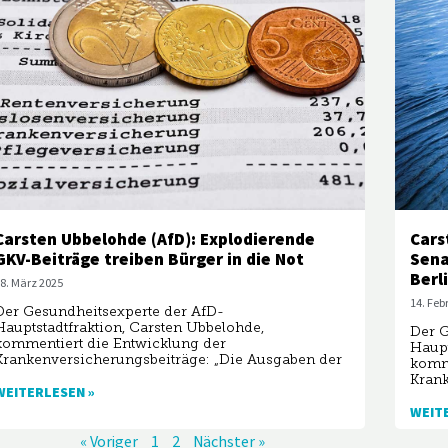
Carsten Ubbelohde (AfD): Explodierende
Cars
GKV-Beiträge treiben Bürger in die Not
Sena
Berl
8. März 2025
14. Feb
Der Gesundheitsexperte der AfD-
Hauptstadtfraktion, Carsten Ubbelohde,
Der G
kommentiert die Entwicklung der
Haupt
Krankenversicherungsbeiträge: „Die Ausgaben der
komme
Kran
WEITERLESEN »
WEIT
« Voriger
1
2
Nächster »