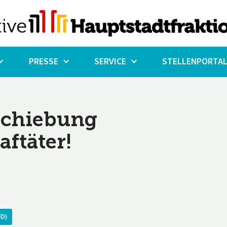
PRESSE
SERVICE
STELLENPORTA
schiebung
aftäter!
D)