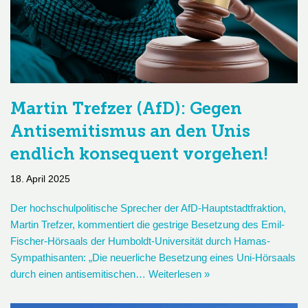
Martin Trefzer (AfD): Gegen
Antisemitismus an den Unis
endlich konsequent vorgehen!
18. April 2025
Der hochschulpolitische Sprecher der AfD-Hauptstadtfraktion,
Martin Trefzer, kommentiert die gestrige Besetzung des Emil-
Fischer-Hörsaals der Humboldt-Universität durch Hamas-
Sympathisanten: „Die neuerliche Besetzung eines Uni-Hörsaals
durch einen antisemitischen…
Weiterlesen »