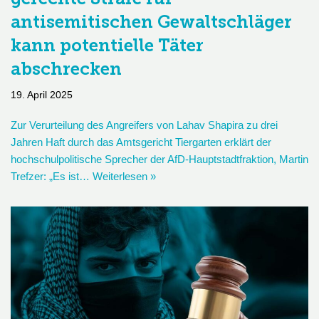
antisemitischen Gewaltschläger
kann potentielle Täter
abschrecken
19. April 2025
Zur Verurteilung des Angreifers von Lahav Shapira zu drei
Jahren Haft durch das Amtsgericht Tiergarten erklärt der
hochschulpolitische Sprecher der AfD-Hauptstadtfraktion, Martin
Trefzer: „Es ist…
Weiterlesen »