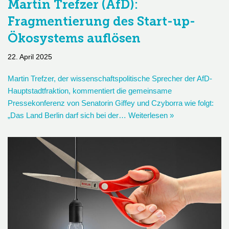
Martin Trefzer (AfD):
Fragmentierung des Start-up-
Ökosystems auflösen
22. April 2025
Martin Trefzer, der wissenschaftspolitische Sprecher der AfD-
Hauptstadtfraktion, kommentiert die gemeinsame
Pressekonferenz von Senatorin Giffey und Czyborra wie folgt:
„Das Land Berlin darf sich bei der…
Weiterlesen »