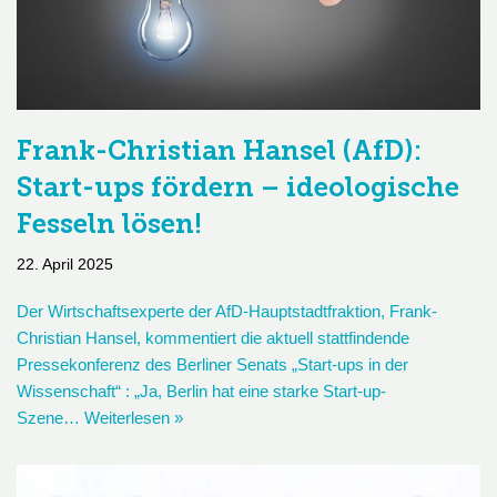
Frank-Christian Hansel (AfD):
Start-ups fördern – ideologische
Fesseln lösen!
22. April 2025
Der Wirtschaftsexperte der AfD-Hauptstadtfraktion, Frank-
Christian Hansel, kommentiert die aktuell stattfindende
Pressekonferenz des Berliner Senats „Start-ups in der
Wissenschaft“ : „Ja, Berlin hat eine starke Start-up-
Szene…
Weiterlesen »