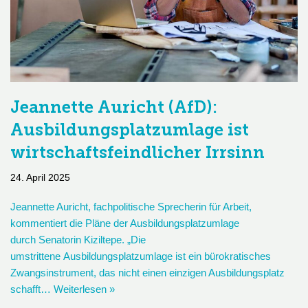
Jeannette Auricht (AfD):
Ausbildungsplatzumlage ist
wirtschaftsfeindlicher Irrsinn
24. April 2025
Jeannette Auricht, fachpolitische Sprecherin für Arbeit,
kommentiert die Pläne der Ausbildungsplatzumlage
durch Senatorin Kiziltepe. „Die
umstrittene Ausbildungsplatzumlage ist ein bürokratisches
Zwangsinstrument, das nicht einen einzigen Ausbildungsplatz
schafft…
Weiterlesen »