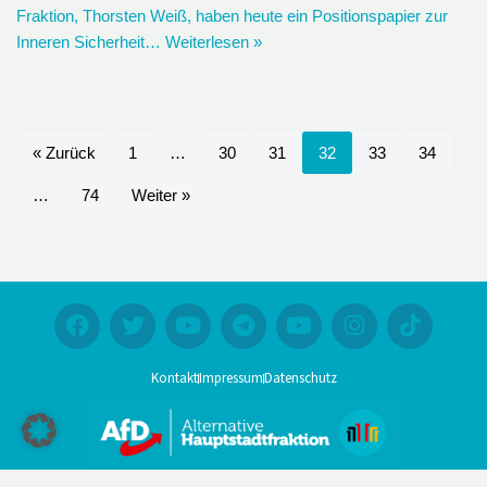
Fraktion, Thorsten Weiß, haben heute ein Positionspapier zur
Inneren Sicherheit…
Weiterlesen »
« Zurück
1
…
30
31
32
33
34
…
74
Weiter »
Kontakt
Impressum
Datenschutz