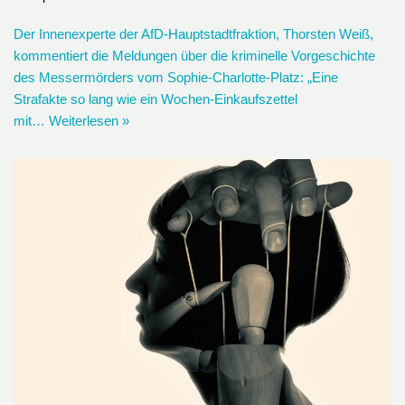
Der Innenexperte der AfD-Hauptstadtfraktion, Thorsten Weiß,
kommentiert die Meldungen über die kriminelle Vorgeschichte
des Messermörders vom Sophie-Charlotte-Platz: „Eine
Strafakte so lang wie ein Wochen-Einkaufszettel
mit…
Weiterlesen »