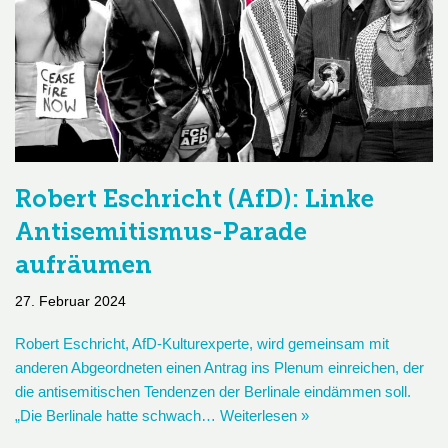
Robert Eschricht (AfD): Linke
Antisemitismus-Parade
aufräumen
27. Februar 2024
Robert Eschricht, AfD-Kulturexperte, wird gemeinsam mit
anderen Abgeordneten einen Antrag ins Plenum einreichen, der
die antisemitischen Tendenzen der Berlinale eindämmen soll.
„Die Berlinale hatte schwach…
Weiterlesen »