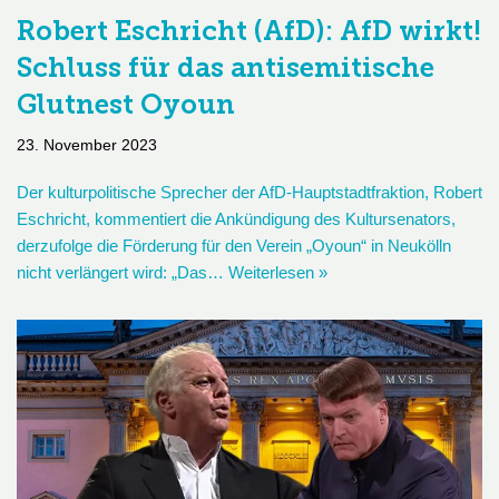
Robert Eschricht (AfD): AfD wirkt!
Schluss für das antisemitische
Glutnest Oyoun
23. November 2023
Der kulturpolitische Sprecher der AfD-Hauptstadtfraktion, Robert
Eschricht, kommentiert die Ankündigung des Kultursenators,
derzufolge die Förderung für den Verein „Oyoun“ in Neukölln
nicht verlängert wird: „Das…
Weiterlesen »