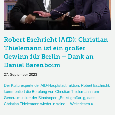
Robert Eschricht (AfD): Christian
Thielemann ist ein großer
Gewinn für Berlin – Dank an
Daniel Barenboim
27. September 2023
Der Kulturexperte der AfD-Hauptstadtfraktion, Robert Eschricht,
kommentiert die Berufung von Christian Thielemann zum
Generalmusiker der Staatsoper: „Es ist großartig, dass
Christian Thielemann wieder in seine…
Weiterlesen »