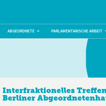
Zum
Inhalt
springen
ABGEORDNETE
PARLAMENTARISCHE ARBEIT
22. Mai
Interfraktionelles Treffe
2023
Berliner Abgeordnetenha