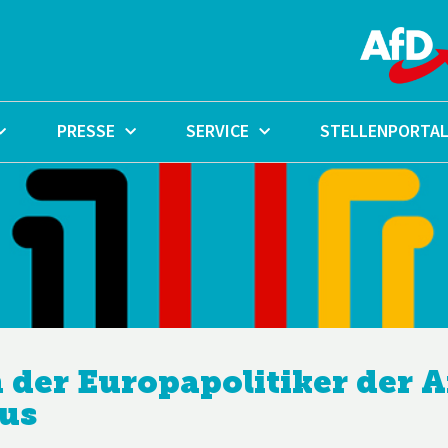
PRESSE
SERVICE
STELLENPORTA
n der Europapolitiker der 
us