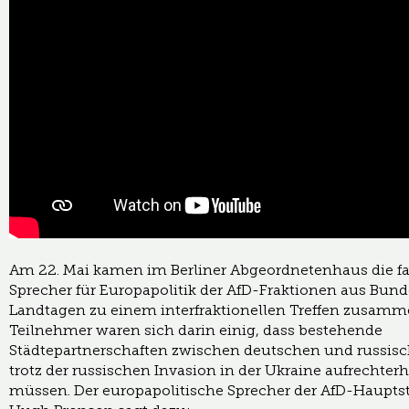
Am 22. Mai kamen im Berliner Abgeordnetenhaus die f
Sprecher für Europapolitik der AfD-Fraktionen aus Bun
Landtagen zu einem interfraktionellen Treffen zusamm
Teilnehmer waren sich darin einig, dass bestehende
Städtepartnerschaften zwischen deutschen und russis
trotz der russischen Invasion in der Ukraine aufrechter
müssen. Der europapolitische Sprecher der AfD-Hauptsta