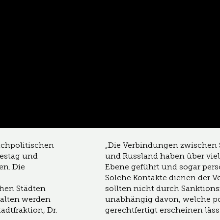
achpolitischen
„Die Verbindungen zwischen
destag und
und Russland haben über viel
en. Die
Ebene geführt und sogar pers
Solche Kontakte dienen der V
chen Städten
sollten nicht durch Sanktio
halten werden
unabhängig davon, welche pol
dtfraktion, Dr.
gerechtfertigt erscheinen lässt