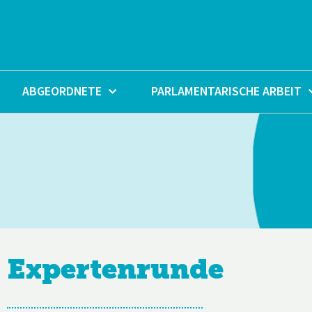
Zum
Inhalt
springen
ABGEORDNETE
PARLAMENTARISCHE ARBEIT
26.
Expertenrunde
September
2022