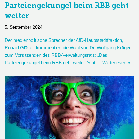
Parteiengekungel beim RBB geht
weiter
5. September 2024
Der medienpolitische Sprecher der AfD-Hauptstadtfraktion,
Ronald Gläser, kommentiert die Wahl von Dr. Wolfgang Krüger
zum Vorsitzenden des RBB-Verwaltungsrats: „Das
Parteiengekungel beim RBB geht weiter. Statt…
Weiterlesen »