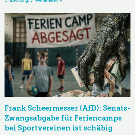
Einberufung.…
Weiterlesen »
Frank Scheermesser (AfD): Senats-
Zwangsabgabe für Feriencamps
bei Sportvereinen ist schäbig