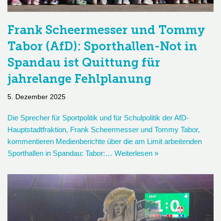
Frank Scheermesser und Tommy
Tabor (AfD): Sporthallen-Not in
Spandau ist Quittung für
jahrelange Fehlplanung
5. Dezember 2025
Die Sprecher für Sportpolitik und für Schulpolitik der AfD-
Hauptstadtfraktion, Frank Scheermesser und Tommy Tabor,
kommentieren Medienberichte über die am Limit arbeitenden
Sporthallen in Spandau: Tabor:…
Weiterlesen »