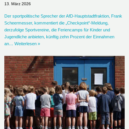
13. März 2026
Der sportpolitische Sprecher der AfD-Hauptstadtfraktion, Frank
Scheermesser, kommentiert die „Checkpoint“-Meldung,
derzufolge Sportvereine, die Feriencamps für Kinder und
Jugendliche anbieten, künftig zehn Prozent der Einnahmen
an…
Weiterlesen »