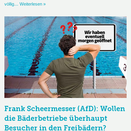
völlig…
Weiterlesen »
Frank Scheermesser (AfD): Wollen
die Bäderbetriebe überhaupt
Besucher in den Freibädern?